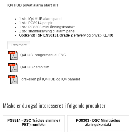
IQ4 HUB privat alarm start KIT
1 stk. IQ4 HUB alarm panel
1 stk. PG8914 pet pir
1 stk. PG8303 mini åbningskontakt
1 stk. strømforsyning til alarm panel
Godkendt F&P
EN50131 Grade 2
erhverv og privat (KL.40)
Læs mere
IQ4HUB_brugermanual ENG.
IQ4HUB demo film
Forskellen på IQ4HUB og IQ4 panelet
Måske er du også interesseret i følgende produkter
PG8914 - DSC Trådløs slimline (
PG8303 - DSC Mini trådløs
PET ) rumføler
åbningskontakt