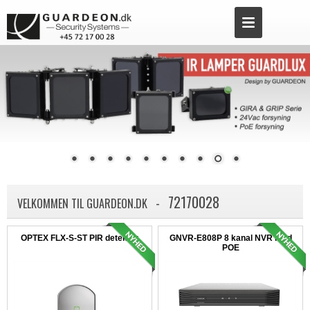
72170028
-
VELKOMMEN TIL GUARDEON.DK
OPTEX FLX-S-ST PIR detektor
GNVR-E808P 8 kanal NVR med
POE