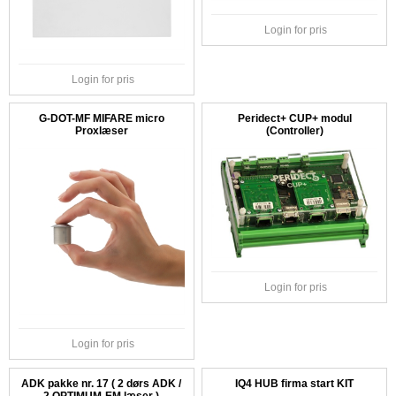
Login for pris
Login for pris
G-DOT-MF MIFARE micro
Peridect+ CUP+ modul
Proxlæser
(Controller)
Login for pris
Login for pris
ADK pakke nr. 17 ( 2 dørs ADK /
IQ4 HUB firma start KIT
2 OPTIMUM-EM læser )