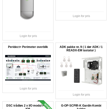
Login for pris
Login for pris
Peridect+ Perimeter overblik
ADK pakke nr. 9 ( 1 dør ADK / 1
READX-EM tastatur )
Login for pris
Login for pris
DSC trådløs 2 x I/O modul PGP-
G-OP-SCPIR-K Gardin Kombi
IO8
kablet