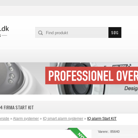
Q4 FIRMA START KIT
orside
»
Alarm systemer
»
IQ smart alarm systemer
»
IQ alarm Start KIT
Varenr.:
85640