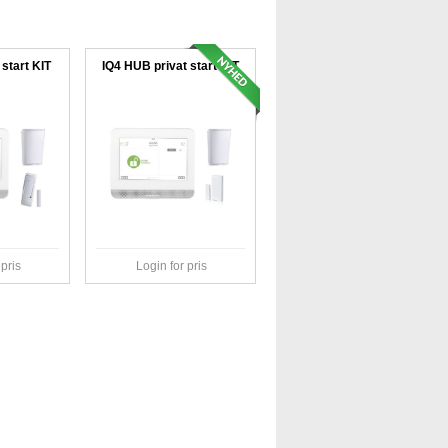
start KIT
IQ4 HUB privat start KIT
 pris
Login for pris