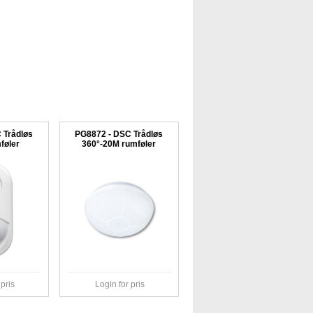
 Trådløs
PG8872 - DSC Trådløs
føler
360°-20M rumføler
Login for pris
 pris