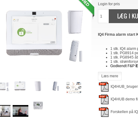
Login for pris
IQ4 Firma alarm start 
1 stk. IQ4 alarm
1 stk. PG8914 pe
1 stk. PG8945 å
1 stk. strømforsy
Godkendt F&P
E
Læs mere
IQ4HUB_bruge
IQ4HUB demo f
Forskellen på 