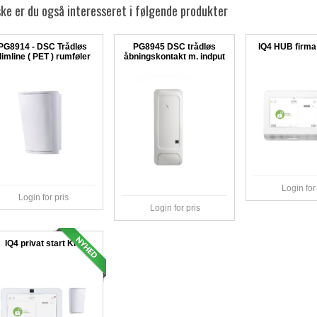
ke er du også interesseret i følgende produkter
PG8914 - DSC Trådløs
PG8945 DSC trådløs
IQ4 HUB firma 
limline ( PET ) rumføler
åbningskontakt m. indput
Login for
Login for pris
Login for pris
IQ4 privat start KIT