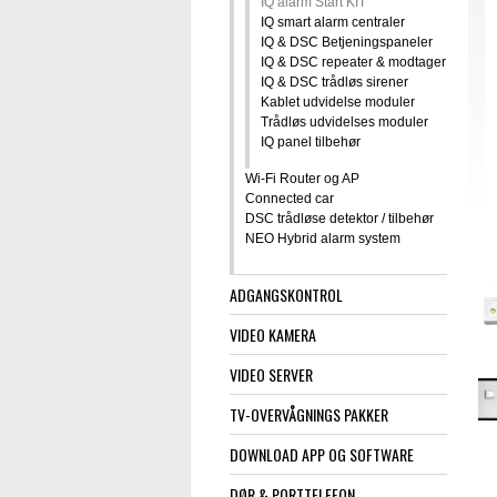
IQ alarm Start KIT
IQ smart alarm centraler
IQ & DSC Betjeningspaneler
IQ & DSC repeater & modtager
IQ & DSC trådløs sirener
Kablet udvidelse moduler
Trådløs udvidelses moduler
IQ panel tilbehør
Wi-Fi Router og AP
Connected car
DSC trådløse detektor / tilbehør
NEO Hybrid alarm system
ADGANGSKONTROL
VIDEO KAMERA
VIDEO SERVER
TV-OVERVÅGNINGS PAKKER
DOWNLOAD APP OG SOFTWARE
DØR & PORTTELEFON