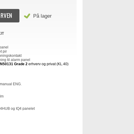
På lager
KIT
 panel
t pir
bningskontakt
ning til alarm panel
N50131 Grade 2
erhverv og privat (KL.40)
rmanual ENG.
ilm
IQ4HUB og IQ4 panelet