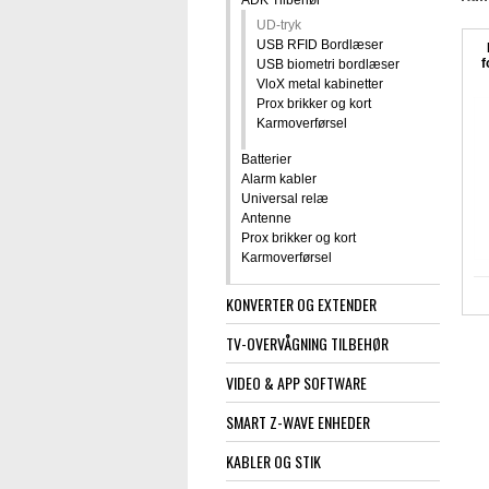
ADK Tilbehør
UD-tryk
USB RFID Bordlæser
f
USB biometri bordlæser
VloX metal kabinetter
Prox brikker og kort
Karmoverførsel
Batterier
Alarm kabler
Universal relæ
Antenne
Prox brikker og kort
Karmoverførsel
KONVERTER OG EXTENDER
TV-OVERVÅGNING TILBEHØR
VIDEO & APP SOFTWARE
SMART Z-WAVE ENHEDER
KABLER OG STIK