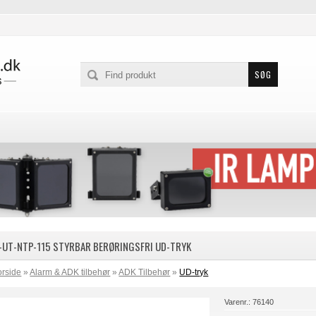
-UT-NTP-115 STYRBAR BERØRINGSFRI UD-TRYK
orside
»
Alarm & ADK tilbehør
»
ADK Tilbehør
»
UD-tryk
Varenr.:
76140