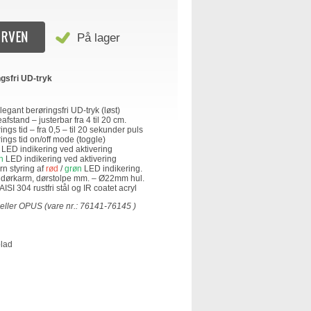
På lager
ngsfri UD-tryk
gant berøringsfri UD-tryk (løst)
afstand – justerbar fra 4 til 20 cm.
ings tid – fra 0,5 – til 20 sekunder puls
ings tid on/off mode (toggle)
n LED indikering ved aktivering
n
LED indikering ved aktivering
ern styring af
rød
/
grøn
LED indikering.
 dørkarm, dørstolpe mm. – Ø22mm hul.
AISI 304 rustfri stål og IR coatet acryl
ller OPUS (vare nr.: 76141-76145 )
blad