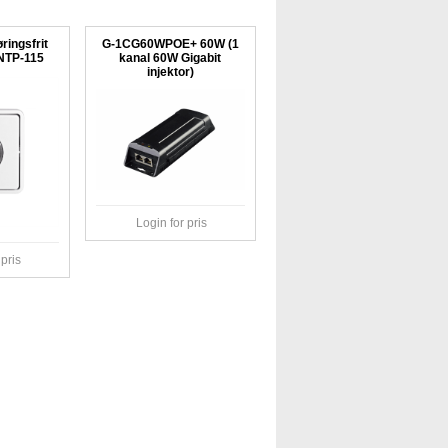
ingsfrit
G-1CG60WPOE+ 60W (1
NTP-115
kanal 60W Gigabit
injektor)
Login for pris
 pris