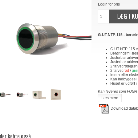
Login for pris
G-UT-NTP-115 - berøri
G-UT-NTP-115 ele
Berøringsfri læse
Justerbar arkiver
Justerbar arkiver
2 farvet rød/grø
2 farvet
rød
/
grø
Intern eller ekst
Kan indbygges i
Huset er udført i 
Kan leveres som FUGA e
Læs mere
Download data
der købte også