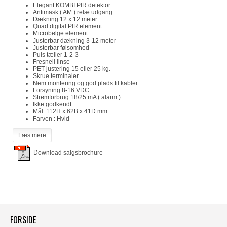
Elegant KOMBI PIR detektor
Antimask ( AM ) relæ udgang
Dækning 12 x 12 meter
Quad digital PIR element
Microbølge element
Justerbar dækning 3-12 meter
Justerbar følsomhed
Puls tæller 1-2-3
Fresnell linse
PET justering 15 eller 25 kg.
Skrue terminaler
Nem montering og god plads til kabler
Forsyning 8-16 VDC
Strømforbrug 18/25 mA ( alarm )
Ikke godkendt
Mål: 112H x 62B x 41D mm.
Farven : Hvid
Læs mere
Download salgsbrochure
FORSIDE