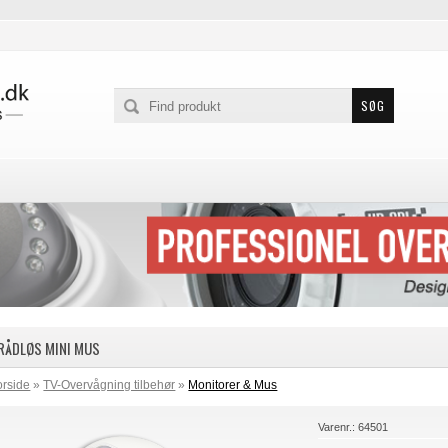
RÅDLØS MINI MUS
orside
»
TV-Overvågning tilbehør
»
Monitorer & Mus
Varenr.:
64501