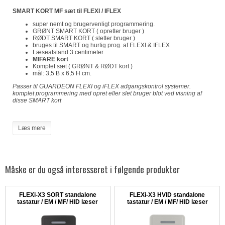
SMART KORT MF sæt til FLEXI / IFLEX
super nemt og brugervenligt programmering.
GRØNT SMART KORT ( opretter bruger )
RØDT SMART KORT ( sletter bruger )
bruges til SMART og hurtig prog. af FLEXI & IFLEX
Læseafstand 3 centimeter
MIFARE kort
Komplet sæt ( GRØNT & RØDT kort )
mål: 3,5 B x 6,5 H cm.
Passer til GUARDEON FLEXI og iFLEX adgangskontrol systemer.
komplet programmering med opret eller slet bruger blot ved visning af
disse SMART kort
Læs mere
Måske er du også interesseret i følgende produkter
FLEXi-X3 SORT standalone
FLEXi-X3 HVID standalone
tastatur / EM / MF/ HID læser
tastatur / EM / MF/ HID læser