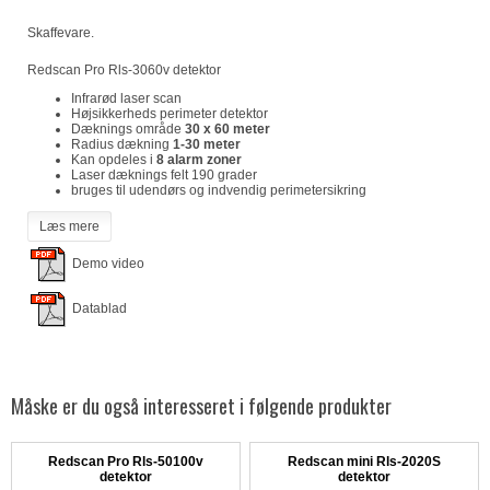
Skaffevare.
Redscan Pro Rls-3060v detektor
Infrarød laser scan
Højsikkerheds perimeter detektor
Dæknings område
30 x 60 meter
Radius dækning
1-30 meter
Kan opdeles i
8 alarm zoner
Laser dæknings felt 190 grader
bruges til udendørs og indvendig perimetersikring
Læs mere
Demo video
Datablad
Måske er du også interesseret i følgende produkter
Redscan Pro Rls-50100v
Redscan mini Rls-2020S
detektor
detektor