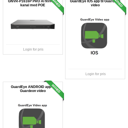
GNVR-P1616P PRO AI NVR 16
GuardEye IOS app til Guardeon
kanal med POE
video
Login for pris
Login for pris
GuardEye ANDROID app til
Guardeon video