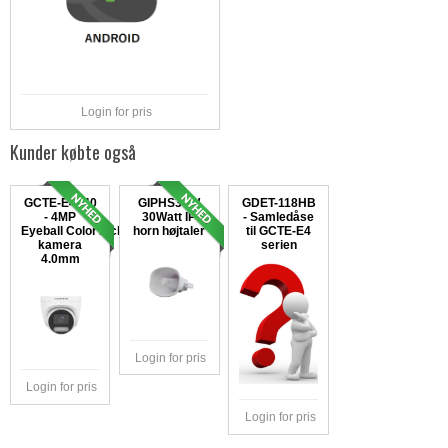
Login for pris
Kunder købte også
GCTE-E4040
GIPHS30W
GDET-118HB
- 4MP
30Watt IP
- Samledåse
Eyeball ColorTech
horn højtaler
til GCTE-E4
kamera
serien
4.0mm
Login for pris
Login for pris
Login for pris