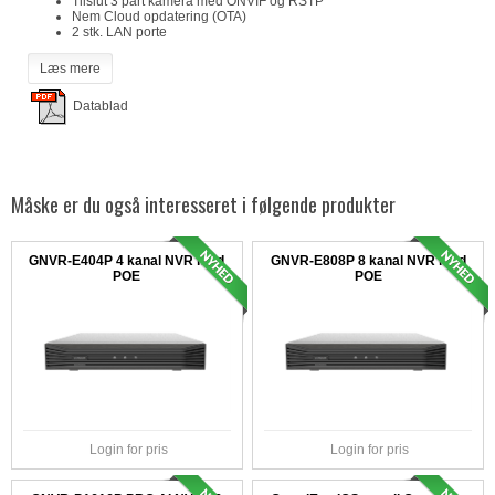
Tilslut 3 part kamera med ONVIF og RSTP
Nem Cloud opdatering (OTA)
2 stk. LAN porte
Læs mere
Datablad
Måske er du også interesseret i følgende produkter
GNVR-E404P 4 kanal NVR med
GNVR-E808P 8 kanal NVR med
POE
POE
Login for pris
Login for pris