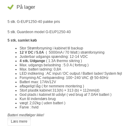
På lager
5 stk. G-EUP1250-40 pakke pris
5 stk. Guardeon model G-EUP1250-40
5 stk. samlet køb
Stor Strømforsyning i kabinet til backup
12 V DC / 5.0A
( 5000mA / 70 Watt ) strømforsyning
Justerbar udgangs spænding: 12-14 VDC
4 stk. Udgange
( 1.3A thermo sikring )
Max. udgangs belastning : 5.0 A ( forbrug )
Max. batteri ladning: 0,8A
LED indikering : AC input / DC output / Batteri lader/ System fejl
Forsyning AC netspænding: 100~240 VAC @ 50-60Hz
Batteri max: 17Ah/12V
aftageligt låg ( for nemmere montering )
Stort plastik kabinet 313(h) × 313 (b) × 112mm(d)
God plads i kabinet til udstyr ( ved brug af 7.0AH batteri )
Kun til indendørs brug
vægt: 2,02kg ( uden batteri )
Farve : hvid
Batteri medfølger ikke!
Læs mere